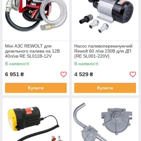
Міні АЗС REWOLT для
Насос паливоперекачуючий
дизельного палива на 12В
Rewolt 60 л/хв 230В для ДП
40л/хв RE SL011B-12V
(RE SL001-220V)
В наявності
В наявності
6 951
4 529
₴
₴
Купити
Купити