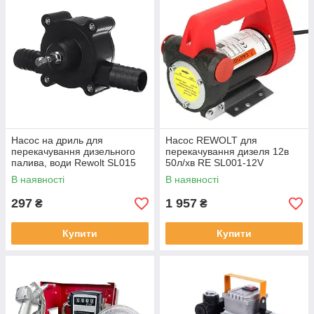
Насос на дриль для
Насос REWOLT для
перекачування дизельного
перекачування дизеля 12в
палива, води Rewolt SL015
50л/хв RE SL001-12V
В наявності
В наявності
297
1 957
₴
₴
Купити
Купити