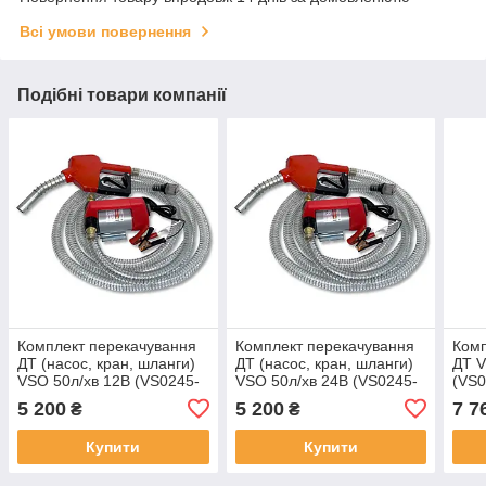
Всі умови повернення
Подібні товари компанії
Комплект перекачування
Комплект перекачування
Комп
ДТ (насос, кран, шланги)
ДТ (насос, кран, шланги)
ДТ V
VSO 50л/хв 12В (VS0245-
VSO 50л/хв 24В (VS0245-
(VS0
012)
024)
5 200
5 200
7 7
₴
₴
Купити
Купити