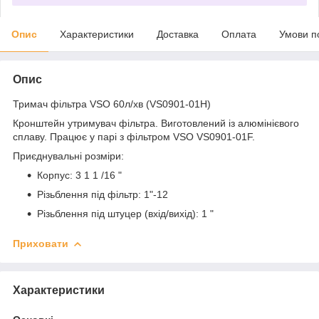
Опис
Характеристики
Доставка
Оплата
Умови п
Опис
Тримач фільтра VSO 60л/хв (VS0901-01H)
Кронштейн утримувач фільтра. Виготовлений із алюмінієвого
сплаву. Працює у парі з фільтром VSO VS0901-01F.
Приєднувальні розміри:
Корпус: 3 1
1
/16
"
Різьблення під фільтр:
1"-12
Різьблення під штуцер (вхід/вихід):
1
"
Приховати
Характеристики