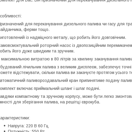
омплект для Вас. Він призначений для перекачування дизельного п
собливості:
ризначений для перекачування дизельного палива чи гасу для тра
айданчика, ферми тощо.
иготовлений із надміцного металу, що робить його довговічним.
амовсмоктувальний роторний насос із двопозиційним перемикаче
обить його дуже швидким та зручним.
 максимальною витратою в 80 літрів за хвилину закачування палива 
будований лічильник палива з великим дисплеєм, забезпечує точні 
ожете відстежувати, скільки палива ви закачуєте протягом усього 
втоматичний паливороздавальний кран припинятиме подачу палива,
омплект включає приймальний шланг і шлаг подачі.
авдяки компактному та зручному корпусу, може бути легко змонтован
мності для зберігання палива, на решітці єврокуба.
арактеристики:
Напруга: 220 В 60 Гц
Потужність: 550 Вт