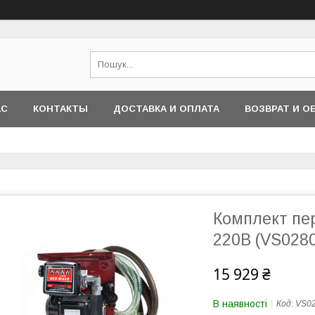
АС
КОНТАКТЫ
ДОСТАВКА И ОПЛАТА
ВОЗВРАТ И О
Комплект пе
220В (VS0280
15 929 ₴
В наявності
Код:
VS02