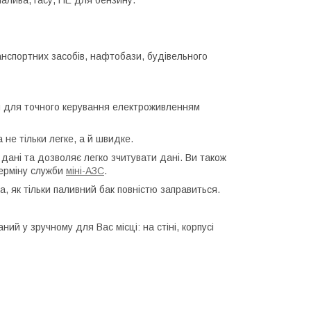
алива, гасу, НЕ для бензину.
нспортних засобів, нафтобази, будівельного
м для точного керування електроживленням
не тільки легке, а й швидке.
дані та дозволяє легко зчитувати дані. Ви також
терміну служби
міні-АЗС
.
 як тільки паливний бак повністю заправиться.
ий у зручному для Вас місці: на стіні, корпусі