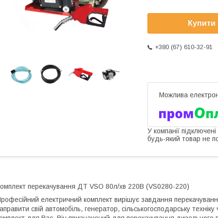
Купити
+380 (67) 610-32-91
У компанії підключені
будь-який товар не п
омплект перекачування ДТ VSO 80л/хв 220В (VS0280-220)
рофесійний електричний комплект вирішує завдання перекачування
аправити свій автомобіль, генератор, сільськогосподарську технік