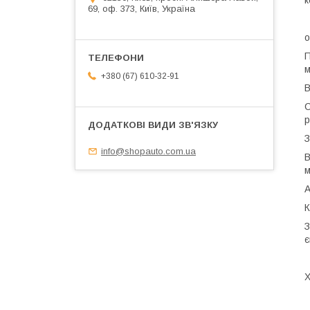
к
69, оф. 373, Київ, Україна
о
П
м
+380 (67) 610-32-91
В
С
р
З
info@shopauto.com.ua
В
м
А
К
З
є
Х