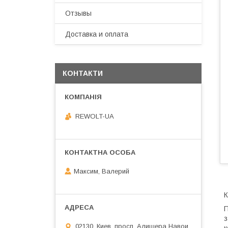
Отзывы
Доставка и оплата
КОНТАКТИ
REWOLT-UA
Максим, Валерий
К
П
з
02130, Киев, просп. Алишера Навои,