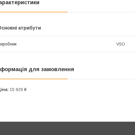
арактеристики
Основні атрибути
иробник
VSO
нформація для замовлення
іна:
15 929 ₴