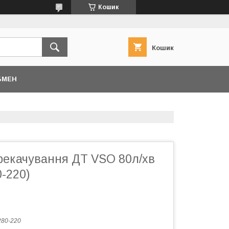
Кошик
Кошик
БМЕН
рекачування ДТ VSO 80л/хв
-220)
80-220