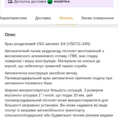
Доступна доставка
Характеристики
Доставка
Оплата
Умови повернення
Опис
Кран роздатковий VSO автомат 3/4 (VS0711-34R)
Автоматичний палив
заздалегідь
пістолет
виготовлений з
високоякісного алюмінієвого сплаву і ПВХ, має гладку
поверхню і міцну конструкцію. Матеріали не схильні до
корозії, що забезпечує тривалий термін служби.
Автоматична конструкція запобігає витоку.
Паливороздавальний кран автоматично припиняє подачу при
заповненні паливного бака.
Широко використовується більшість ситуацій.
З розміром
впускного штуцера 1” і носія, що подає 20 мм, цей
паливороздавальний пістолет може використовуватися для
більшості заправних установок. Він може надавати всі види
послуг із заправки автомобільного транспорту,
сільськогосподарської
або будівельної
техніки
різними
видами