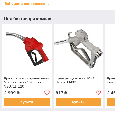
Всі умови повернення
Подібні товари компанії
Кран паливороздавальний
Кран роздатковий VSO
Кран
VSO автомат 120 л/хв
(VS0700-001)
лічи
VS0711-120
2 999
817
2 4
₴
₴
Купити
Купити