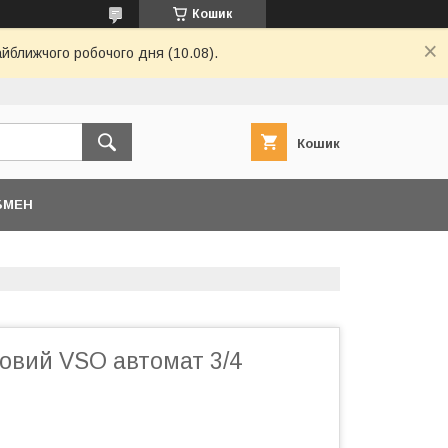
Кошик
айближчого робочого дня (10.08).
Кошик
БМЕН
ковий VSO автомат 3/4