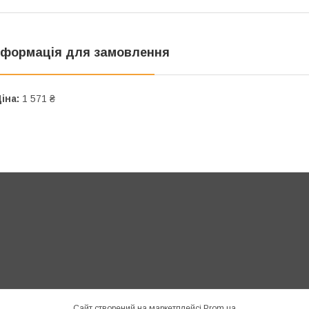
нформація для замовлення
іна:
1 571 ₴
Сайт створений на маркетплейсі
Prom.ua