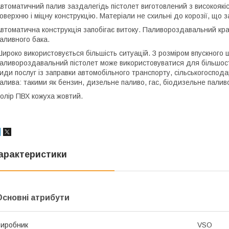
втоматичний палив
заздалегідь
пістолет
виготовлений з високоякіс
оверхню і міцну конструкцію. Матеріали не схильні до корозії, що 
втоматична конструкція запобігає витоку. Паливороздавальний кр
аливного бака.
ироко використовується більшість ситуацій.
З розміром впускного 
аливороздавальний пістолет може використовуватися для більшості
иди послуг із заправки автомобільного транспорту, сільськогоспод
алива: такими як бензин, дизельне паливо, гас, біодизельне палив
олір ПВХ кожуха жовтий.
арактеристики
Основні атрибути
иробник
VSO