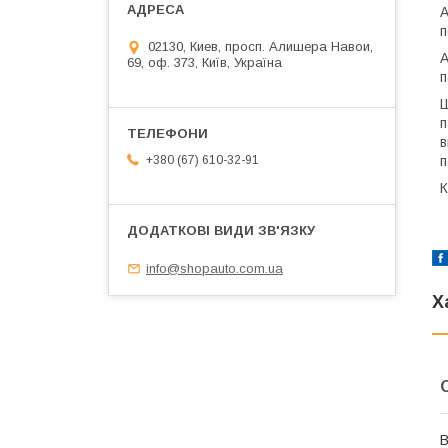
А
п
02130, Киев, просп. Алишера Навои,
А
69, оф. 373, Київ, Україна
п
Ш
п
в
п
+380 (67) 610-32-91
К
info@shopauto.com.ua
Х
В