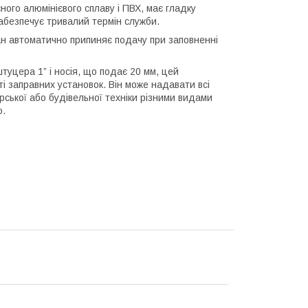
ного алюмінієвого сплаву і ПВХ, має гладку
забезпечує тривалий термін служби.
ан автоматично припиняє подачу при заповненні
штуцера 1” і носія, що подає 20 мм, цей
 заправних установок. Він може надавати всі
арської
або будівельної
техніки
різними
видами
о.