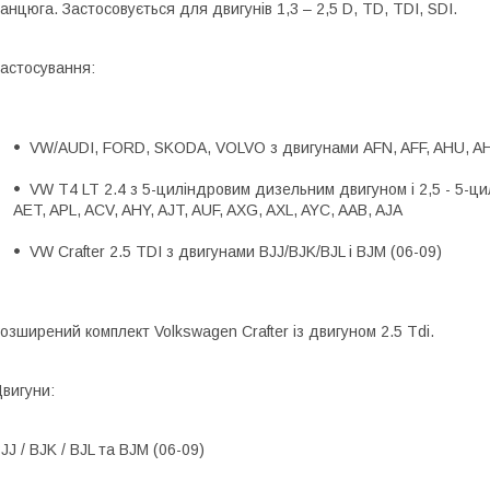
анцюга. Застосовується для двигунів 1,3 – 2,5 D, TD, TDI, SDI.
астосування:
VW/AUDI, FORD, SKODA, VOLVO з двигунами AFN, AFF, AHU, A
VW T4 LT 2.4 з 5-циліндровим дизельним двигуном і 2,5 - 5-ци
AET, APL, ACV, AHY, AJT, AUF, AXG, AXL, AYC, AAB, AJA
VW Crafter 2.5 TDI з двигунами BJJ/BJK/BJL i BJM (06-09)
озширений комплект Volkswagen Crafter із двигуном 2.5 Tdi.
вигуни:
JJ / BJK / BJL та BJM (06-09)