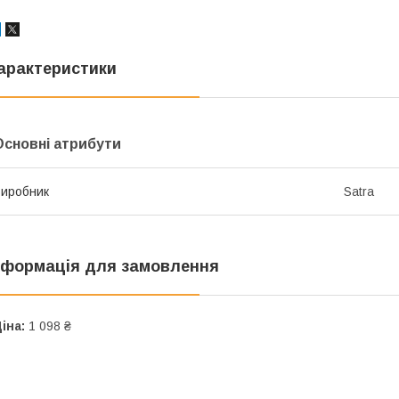
арактеристики
Основні атрибути
иробник
Satra
нформація для замовлення
іна:
1 098 ₴