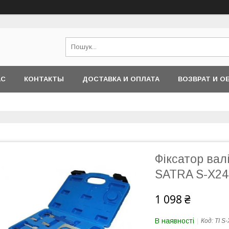
АС
КОНТАКТЫ
ДОСТАВКА И ОПЛАТА
ВОЗВРАТ И О
Фіксатор вал
SATRA S-X24
1 098 ₴
В наявності
Код:
TI S