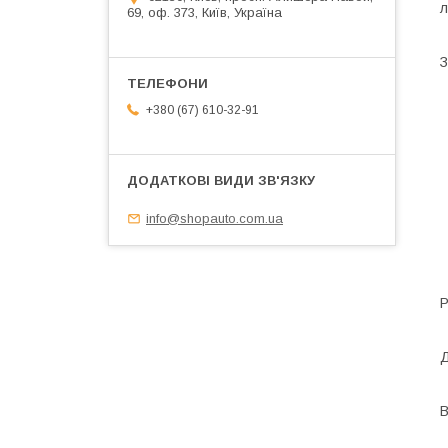
л
69, оф. 373, Київ, Україна
З
+380 (67) 610-32-91
info@shopauto.com.ua
Р
Д
B