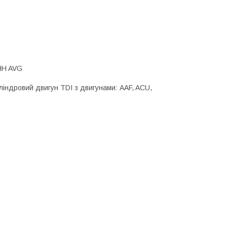
HH AVG
ліндровий двигун TDI з двигунами: AAF, ACU,