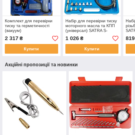
Комплект для перевірки
Набір для перевірки тиску
Набі
тиску та герметичності
моторного масла та КПП
різь
(вакуум)
(універсал) SATRA S-
SAT
AT24PT
2 317
1 026
819
₴
₴
Купити
Купити
Акційні пропозиції та новинки