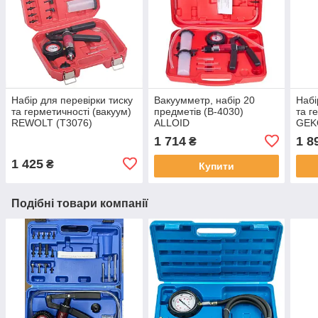
Набір для перевірки тиску
Вакуумметр, набір 20
Набі
та герметичності (вакуум)
предметів (В-4030)
та г
REWOLT (T3076)
ALLOID
GEK
1 714
1 8
₴
1 425
₴
Купити
Подібні товари компанії