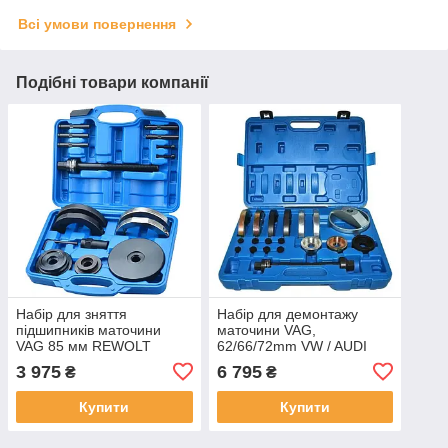
Всі умови повернення
Подібні товари компанії
Набір для зняття
Набір для демонтажу
підшипників маточини
маточини VAG,
VAG 85 мм REWOLT
62/66/72mm VW / AUDI
T9054A
SATRA S-BPS3
3 975
6 795
₴
₴
Купити
Купити