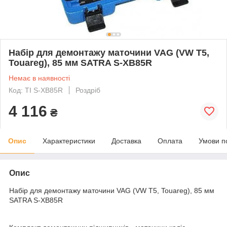
Набір для демонтажу маточини VAG (VW T5,
Touareg), 85 мм SATRA S-XB85R
Немає в наявності
Код: TI S-XB85R
Роздріб
4 116
₴
Опис
Характеристики
Доставка
Оплата
Умови п
Опис
Набір для демонтажу маточини VAG (VW T5, Touareg), 85 мм
SATRA S-XB85R