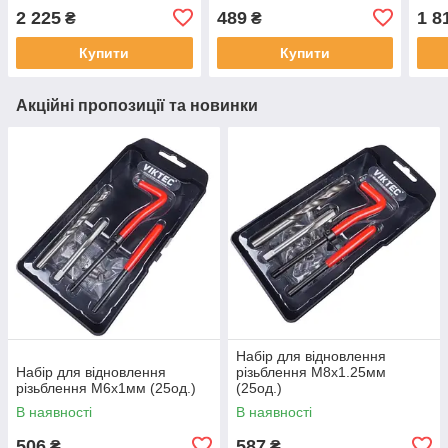
2 225
489
1 8
₴
₴
Купити
Купити
Акційні пропозиції та новинки
Набір для відновлення
Набір для відновлення
різьблення М8x1.25мм
різьблення М6x1мм (25од.)
(25од.)
В наявності
В наявності
506
587
₴
₴