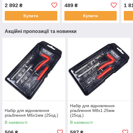
2 892
489
1 8
₴
₴
Купити
Купити
Акційні пропозиції та новинки
Набір для відновлення
Набір для відновлення
різьблення М8x1.25мм
різьблення М6x1мм (25од.)
(25од.)
В наявності
В наявності
506
587
₴
₴