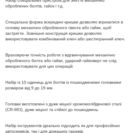
Набір спеціальних пристроїв для зняття механічно
оброблених болтів, гайок і т.д.
Спеціальна форма всередині кришки дозволяє вгризатися в
головку механічно обробленого гвинта або гайки, щоб
застрягти. Зовнішня конструкція кришки дозволяє
використовувати комбінований ключ або шестигранний ключ.
Враховуючи точність роботи з відгвинчування механічно
обробленого болта або гайки, ударний гайковерт не слід
використовувати для цих операцій.
Набір із 10 одиниць для болтів із пошкодженими головками
розміром від 9 до 19 мм.
Головки виготовлені з дуже міцної хромомолібденової сталі
(CR-MO), дуже міцної та стійкої до пошкоджень.
Набір інструментів ідеально підходить як для професійних
автосервісів, так і для домашніх гаражів.