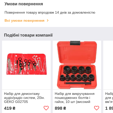
Умови повернення
Повернення товару впродовж 14 днів за домовленістю
Всі умови повернення
Подібні товари компанії
Набір для демонтажу
Набір для викручування
Набі
аудіо/радіо систем, 20ін.
пошкоджених болтів і
для 
GEKO G02705
гайок, 10 шт (високий
вм'я
профіль) Rewolt T1344
G02
419
898
1 8
₴
₴