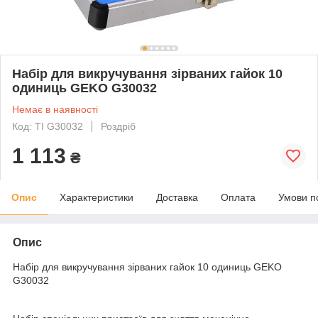
Набір для викручування зірваних гайок 10
одиниць GEKO G30032
Немає в наявності
Код: TI G30032
Роздріб
1 113
₴
Опис
Характеристики
Доставка
Оплата
Умови п
Опис
Набір для викручування зірваних гайок 10 одиниць GEKO
G30032