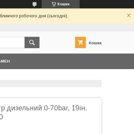
Кошик
ближчого робочого дня (сьогодні).
Кошик
БМЕН
 дизельний 0-70bar, 19ін.
0