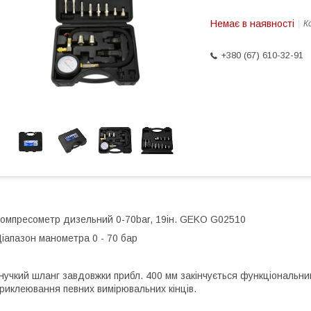
Немає в наявності
К
+380 (67) 610-32-91
омпресометр дизельний 0-70bar, 19ін. GEKO G02510
іапазон манометра 0 - 70 бар
нучкий шланг завдовжки прибл. 400 мм закінчується функціональн
риклеювання певних вимірювальних кінців.