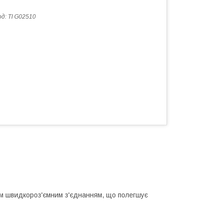
од:
TI G02510
им швидкороз'ємним з'єднанням, що полегшує