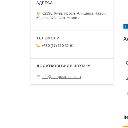
Н
02130, Киев, просп. Алишера Навои,
69, оф. 373, Київ, Україна
Х
+380 (67) 610-32-91
info@shopauto.com.ua
В
Т
І