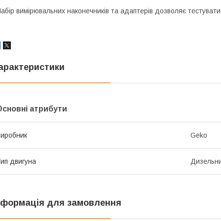
абір вимірювальних наконечників та адаптерів дозволяє тестувати 
арактеристики
Основні атрибути
иробник
Geko
ип двигуна
Дизельн
нформація для замовлення