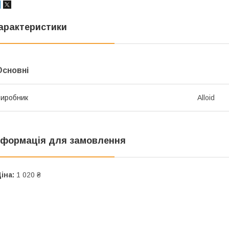
арактеристики
Основні
иробник
Alloid
нформація для замовлення
іна:
1 020 ₴