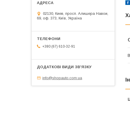
02130, Киев, просп. Алишера Навои,
Х
69, оф. 373, Київ, Україна
+380 (67) 610-32-91
В
info@shopauto.com.ua
І
Ц