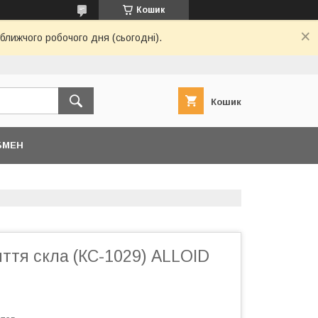
Кошик
ближчого робочого дня (сьогодні).
Кошик
БМЕН
ття скла (КС-1029) ALLOID