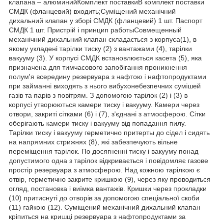
клапана – алюминийКомплект поставкиВ комплект поставки
СМДК (фланцевий) входить;Суміщений механічний
дихальний клапан у зборі СМДК (фланцевий) 1 шт. Паспорт
СМДК 1 шт. Пристрій і принцип работыСовмещенный
механічний дихальний клапан складається з корпуса(1), в
якому укладені тарілки тиску (2) з вантажами (4), тарілки
вакууму (3). У корпусі СМДК встановлюється касета (5), яка
призначена для тимчасового запобігання проникнення
полум'я всередину резервуара з нафтою і нафтопродуктами
при займанні виходять з нього вибухонебезпечних сумішей
газів та парів з повітрям. З допомогою тарілок (2) і (3) в
корпусі утворюються камери тиску і вакууму. Камери через
отвори, закриті сітками (6) і (7), з'єднані з атмосферою. Сітки
оберігають камери тиску і вакууму від попадання пилу.
Тарілки тиску і вакууму герметично притерты до сідел і сидять
на напрямних стрижнях (8), які забезпечують вільне
переміщення тарілок. По досягненні тиску і вакууму понад
допустимого одна з тарілок відкривається і повідомляє газове
простір резервуара з атмосферою. Над кожною тарілкою є
отвір, герметично закрите кришкою (9), через яку проводиться
огляд, постановка і виїмка вантажів. Кришки через прокладки
(10) притиснуті до отворів за допомогою спеціальної скоби
(11) гайкою (12). Суміщений механічний дихальний клапан
кріпиться на кришці резервуара з нафтопродуктами за