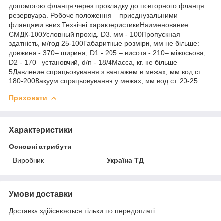
допомогою фланця через прокладку до повторного фланця
резервуара. Робоче положення – приєднувальними
фланцями вниз.Технічні характеристикиНаименование
СМДК-100Условный прохід, D3, мм - 100Пропускная
здатність, м/год 25-100Габаритные розміри, мм не більше:–
довжина - 370– ширина, D1 - 205 – висота - 210– міжосьова,
D2 - 170– установчий, d/n - 18/4Масса, кг. не більше
5Давление спрацьовування з вантажем в межах, мм вод.ст.
180-200Вакуум спрацьовування у межах, мм вод.ст. 20-25
Приховати
Характеристики
Основні атрибути
Виробник
Україна ТД
Умови доставки
Доставка здійснюється тільки по передоплаті.