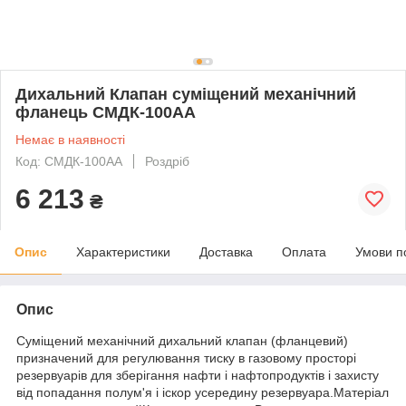
Дихальний Клапан суміщений механічний
фланець СМДК-100АА
Немає в наявності
Код: СМДК-100АА
Роздріб
6 213
₴
Опис
Характеристики
Доставка
Оплата
Умови п
Опис
Суміщений механічний дихальний клапан (фланцевий)
призначений для регулювання тиску в газовому просторі
резервуарів для зберігання нафти і нафтопродуктів і захисту
від попадання полум'я і іскор усередину резервуара.Матеріал