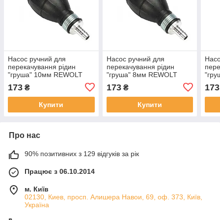
Насос ручний для
Насос ручний для
Насо
перекачування рідин
перекачування рідин
пере
"груша" 10мм REWOLT
"груша" 8мм REWOLT
"гр
SL014-10
SL014-08
SL0
173
173
173
₴
₴
Купити
Купити
Про нас
90% позитивних з 129 відгуків за рік
Працює з 06.10.2014
м. Київ
02130, Киев, просп. Алишера Навои, 69, оф. 373, Київ,
Україна