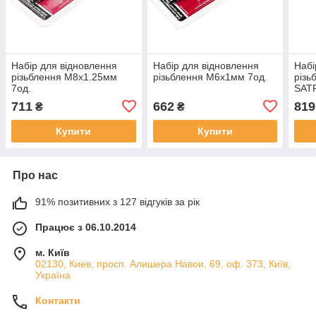
Набір для відновлення
Набір для відновлення
Набі
різьблення М8х1.25мм
різьблення М6х1мм 7од.
різь
7од.
SAT
711
662
819
₴
₴
Купити
Купити
Про нас
91% позитивних з 127 відгуків за рік
Працює з 06.10.2014
м. Київ
02130, Киев, просп. Алишера Навои, 69, оф. 373, Київ,
Україна
Контакти