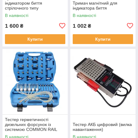
індикатором биття
Тримач магнітний для
стрілочного типу
індикатора биття
В наявності
В наявності
1 600
1 002
₴
₴
Купити
Купити
Тестер герметичності
дизельних форсунок із
Тестер АКБ цифровий (вилка
системою COMMON RAIL
навантаження)
В наявності
В наявності