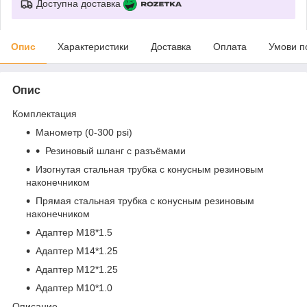
Доступна доставка
Опис
Характеристики
Доставка
Оплата
Умови п
Опис
Комплектация
Манометр (0-300 psi)
Резиновый шланг с разъёмами
Изогнутая стальная трубка с конусным резиновым
наконечником
Прямая стальная трубка с конусным резиновым
наконечником
Адаптер М18*1.5
Адаптер М14*1.25
Адаптер М12*1.25
Адаптер М10*1.0
Описание