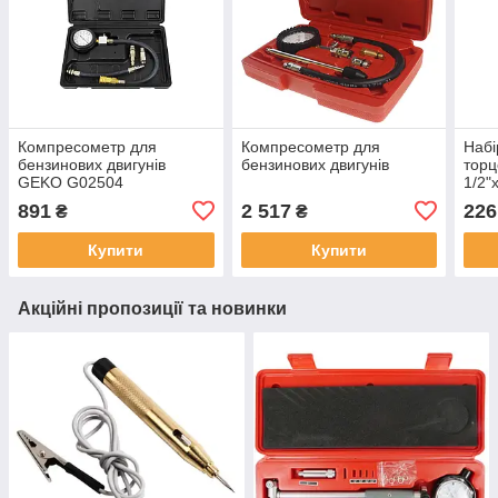
Компресометр для
Компресометр для
Набі
бензинових двигунів
бензинових двигунів
торц
GEKO G02504
1/2"
1/4"
891
2 517
226
₴
₴
Купити
Купити
Акційні пропозиції та новинки