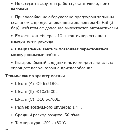
Не создает искру, для работы достаточно одного
человека.
Приспособление оборудовано предохранительным
клапаном с предустановленным значением 43 PSI (3
бар), избыточное давление выпускается автоматически.
Емкость контейнера - 10 л, контейнер оснащен
измерителем расхода.
Специальный вентиль позволяет переключаться
между режимами работы.
Быстросъёмный соединитель из меди значительно
упрощает использование приспособления.
Технические характеристики
Шланг (А): Ø9.5х2160L.
Шланг (В): Ø10х1500L.
Шланг (С): Ø16.5х700L.
Размер воздушного штуцера: 1/4";.
Средний расход воздуха: 56 л/мин.
Температура: -20° - +60°C.