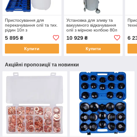
Пристосування для
Установка для зливу та
Прис
перекачування олії та тих.
вакуумного відкачування
техн
рідин 10л з
олії з мірною колбою 80л
пневмоприводом
5 895
10 929
6 2
₴
₴
Купити
Купити
Акційні пропозиції та новинки