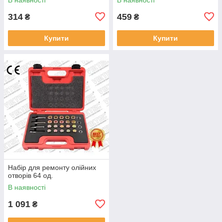
314
459
₴
₴
Купити
Купити
Набір для ремонту олійних
отворів 64 од.
В наявності
1 091
₴