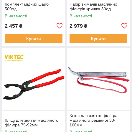
Комплект мідних шайб
Набір знімачів масляних
500од.
фільтрів кришка 30од.
В наявності
В наявності
2 457
2 979
₴
₴
Купити
Купити
Ключ для зняття фільтра
Кліщі для зняття масляного
масляного ремінної 30-
фільтра 75-92мм
160мм
В наявності
В наявності