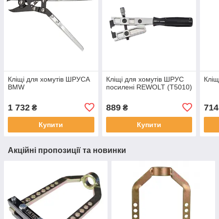
Кліщі для хомутів ШРУСА
Кліщі для хомутів ШРУС
Кліщ
BMW
посилені REWOLT (T5010)
1 732
889
714
₴
₴
Купити
Купити
Акційні пропозиції та новинки