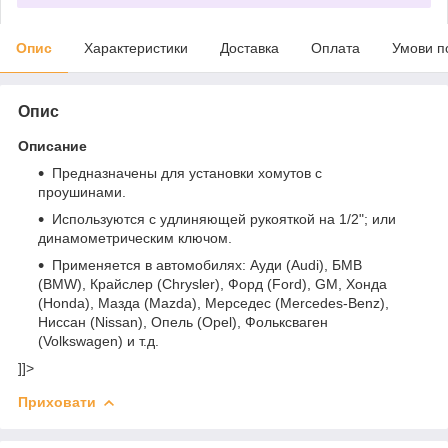
Опис
Характеристики
Доставка
Оплата
Умови п
Опис
Описание
Предназначены для установки хомутов с
проушинами.
Используются с удлиняющей рукояткой на 1/2"; или
динамометрическим ключом.
Применяется в автомобилях: Ауди (Audi), БМВ
(BMW), Крайслер (Chrysler), Форд (Ford), GM, Хонда
(Honda), Мазда (Mazda), Мерседес (Mercedes-Benz),
Ниссан (Nissan), Опель (Opel), Фольксваген
(Volkswagen) и т.д.
]]>
Приховати