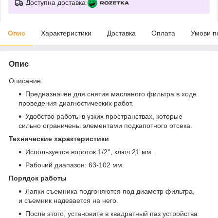
Доступна доставка
Опис
Характеристики
Доставка
Оплата
Умови п
Опис
Описание
Предназначен для снятия масляного фильтра в ходе
проведения диагностических работ.
Удобство работы в узких пространствах, которые
сильно ограничены элементами подкапотного отсека.
Технические характеристики
Используется вороток 1/2'', ключ 21 мм.
Рабочий диапазон: 63-102 мм.
Порядок работы
Лапки съемника подгоняются под диаметр фильтра,
и съемник надевается на него.
После этого, установите в квадратный паз устройства