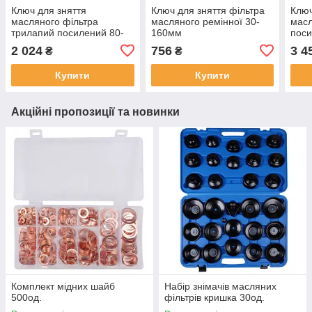
Ключ для зняття
Ключ для зняття фільтра
Ключ
масляного фільтра
масляного ремінної 30-
масл
трилапий посилений 80-
160мм
пос
120мм
2 024
756
3 4
₴
₴
Купити
Купити
Акційні пропозиції та новинки
Комплект мідних шайб
Набір знімачів масляних
500од.
фільтрів кришка 30од.