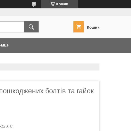
Кошик
Кошик
БМЕН
пошкоджених болтів та гайок
-12 JTC