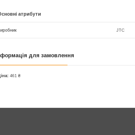
Основні атрибути
иробник
JTC
нформація для замовлення
іна:
461 ₴