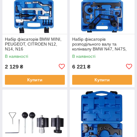
Набір фіксаторів BMW MINI,
Набір фіксаторів
PEUGEOT, CITROEN N12,
розподільного валу та
N14, N16
колінвалу BMW N47, N47S,
N57 дизель
В наявності
В наявності
2 129
6 221
₴
₴
Купити
Купити