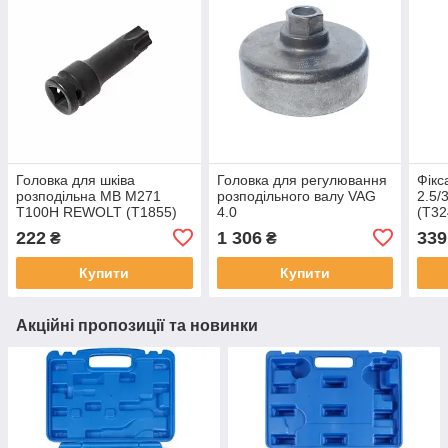
Головка для шківа
Головка для регулювання
Фікс
розподільна MB M271
розподільного валу VAG
2.5/
T100H REWOLT (T1855)
4.0
(T3
222
1 306
339
₴
₴
Купити
Купити
Акційні пропозиції та новинки