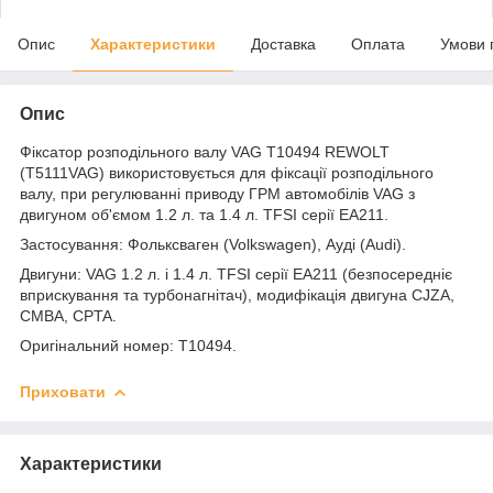
Опис
Характеристики
Доставка
Оплата
Умови 
Опис
Фіксатор розподільного валу VAG T10494 REWOLT
(T5111VAG)
використовується для фіксації розподільного
валу, при регулюванні приводу ГРМ автомобілів VAG з
двигуном об'ємом 1.2 л. та 1.4 л. TFSI серії EA211.
Застосування: Фольксваген (Volkswagen), Ауді (Audi).
Двигуни: VAG 1.2 л. і 1.4 л. TFSI серії EA211 (безпосередніє
вприскування та турбонагнітач), модифікація двигуна CJZA,
CMBA, CPTA.
Оригінальний номер: T10494.
Приховати
Характеристики