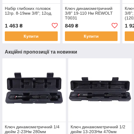
Набір глибоких головок
Ключ динамометричний
Клю
12гр. 8-19мм 3/8"; 12од.
3/8" 19-110 Нм REWOLT
3/8"
T0031
(120
1 463
849
1 9
₴
₴
Купити
Купити
Акційні пропозиції та новинки
Ключ динамометричний 1/4
Ключ динамометричний 1/2
дюйм 2-23Hм 280мм
дюйм 13-203Нм 470мм