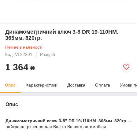
Динамометричний ключ 3-8 DR 19-110HM.
365мм. 820гр.
Немає в наявності
Код: VI 22201
Роздріб
1 364
₴
Опис
Характеристики
Доставка
Оплата
Умови п
Опис
Динамометричний ключ 3-8" DR 19-110HM. 365мм. 820гр.
–
найкраще рішення для Вас та Вашого автомобіля.