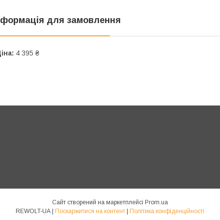
нформація для замовлення
іна:
4 395 ₴
Сайт створений на маркетплейсі
Prom.ua
REWOLT-UA |
Поскаржитися на контент
|
Політика конфіденційності