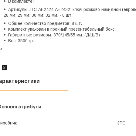
В комплекте:
Артикулы JTC-АЕ2424-АЕ2432: ключ рожково-накидной (европей
28 мм; 29 мм; 30 мм; 32 мм. - 8 шт.
Общее количество предметов: 8 шт.
Комплект упакован в прочный презентабельный бокс.
Габаритные размеры: 370/145/55 мм. (Д/Ш/В)
Вес: 3500 гр.
]>
арактеристики
Основні атрибути
иробник
JTC