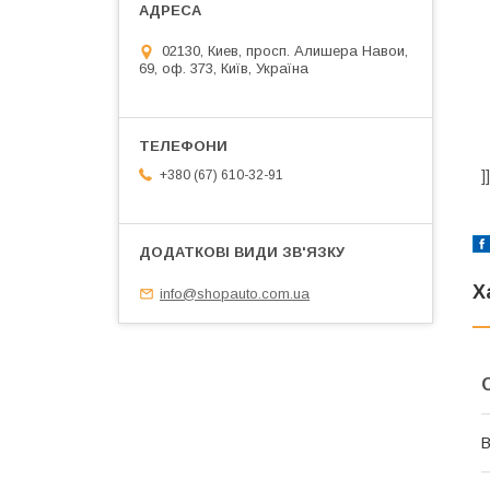
02130, Киев, просп. Алишера Навои,
69, оф. 373, Київ, Україна
]
+380 (67) 610-32-91
Х
info@shopauto.com.ua
В