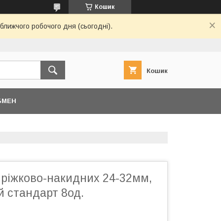
Кошик
ближчого робочого дня (сьогодні).
Кошик
БМЕН
 ріжково-накидних 24-32мм,
й стандарт 8од.