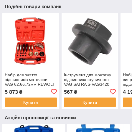
Подібні товари компанії
Набір для зняття
Інструмент для монтажу
Набі
підшипників маточини
підшипника ступичного
випр
VAG 62,66,72мм REWOLT
VAG SATRA S-VAG3420
підш
T9053
саль
5 873
567
4 1
₴
₴
1мм)
Купити
Купити
Акційні пропозиції та новинки