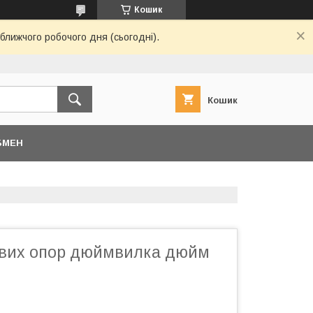
Кошик
ближчого робочого дня (сьогодні).
Кошик
БМЕН
ових опор дюймвилка дюйм