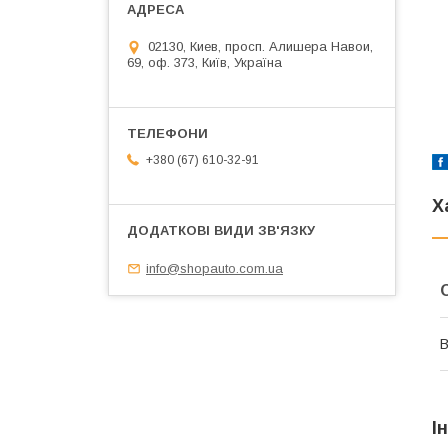
02130, Киев, просп. Алишера Навои,
69, оф. 373, Київ, Україна
+380 (67) 610-32-91
Х
info@shopauto.com.ua
В
І