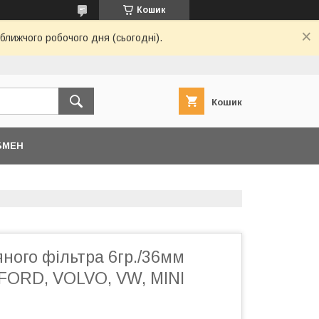
Кошик
ближчого робочого дня (сьогодні).
Кошик
БМЕН
ного фільтра 6гр./36мм
FORD, VOLVO, VW, MINI