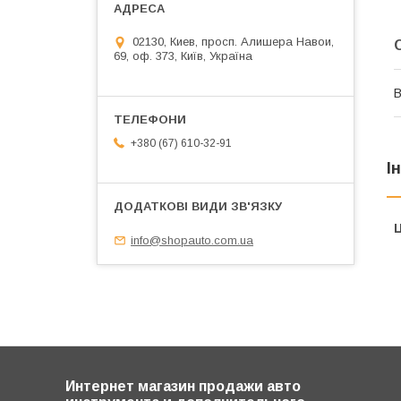
02130, Киев, просп. Алишера Навои,
69, оф. 373, Київ, Україна
В
+380 (67) 610-32-91
І
Ц
info@shopauto.com.ua
Интернет магазин продажи авто