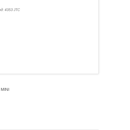
од:
4353 JTC
 MINI