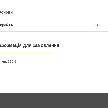
Основні
иробник
JTC
нформація для замовлення
іна:
278 ₴