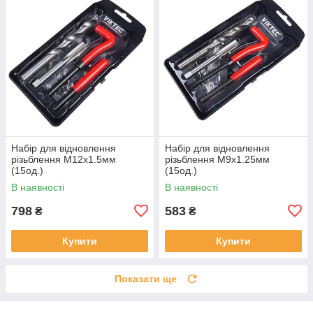
Набір для відновлення
Набір для відновлення
різьблення М12x1.5мм
різьблення М9x1.25мм
(15од.)
(15од.)
В наявності
В наявності
798
583
₴
₴
Купити
Купити
Показати ще