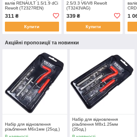
валів RENAULT 1.5/1.9 dCi
2.5/3.3 V6/V8 Rewolt
валі
Rewolt (T2327REN)
(T3243VAG)
CRD
311
339
1 0
₴
₴
Купити
Купити
Акційні пропозиції та новинки
Набір для відновлення
Набір для відновлення
різьблення М8x1.25мм
різьблення М6x1мм (25од.)
(25од.)
В наявності
В наявності