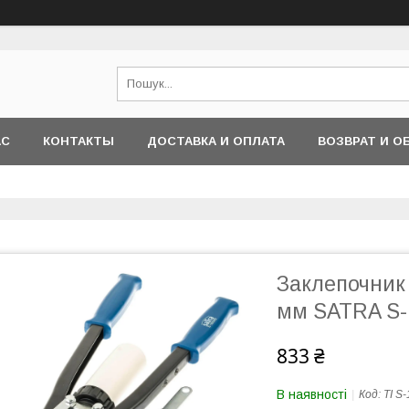
АС
КОНТАКТЫ
ДОСТАВКА И ОПЛАТА
ВОЗВРАТ И О
Заклепочник 
мм SATRA S
833 ₴
В наявності
Код:
TI S