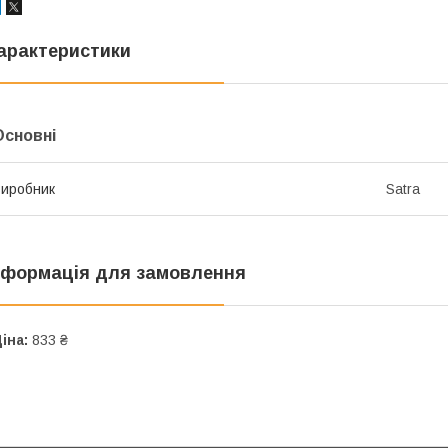
арактеристики
Основні
иробник
Satra
нформація для замовлення
іна:
833 ₴