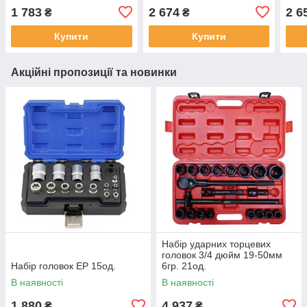
1 783
2 674
2 6
₴
₴
Купити
Купити
Акційні пропозиції та новинки
Набір ударних торцевих
головок 3/4 дюйм 19-50мм
Набір головок EP 15од.
6гр. 21од.
В наявності
В наявності
1 880
4 937
₴
₴