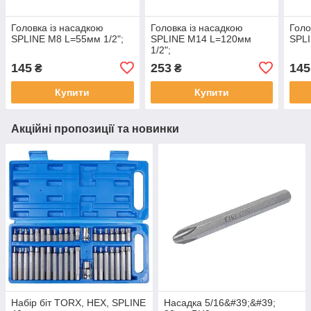
Головка із насадкою
Головка із насадкою
Голо
SPLINE M8 L=55мм 1/2";
SPLINE M14 L=120мм
SPLI
1/2";
145
253
145
₴
₴
Купити
Купити
Акційні пропозиції та новинки
Набір біт TORX, HEX, SPLINE
Насадка 5/16&#39;&#39;