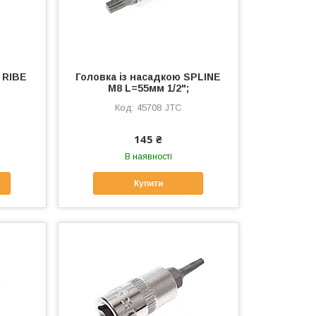
 RIBE
Головка із насадкою SPLINE
M8 L=55мм 1/2";
45708 JTC
145 ₴
В наявності
Купити