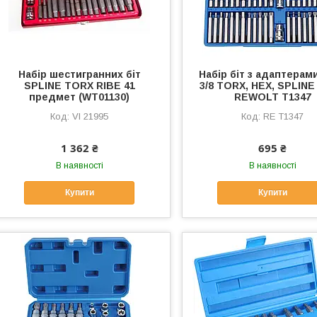
Набір шестигранних біт
Набір біт з адаптерами
SPLINE TORX RIBE 41
3/8 TORX, HEX, SPLINE
предмет (WT01130)
REWOLT T1347
VI 21995
RE T1347
1 362 ₴
695 ₴
В наявності
В наявності
Купити
Купити