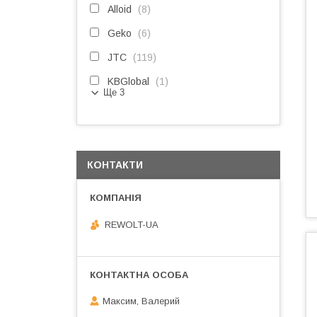
Alloid
8
Geko
6
JTC
119
KBGlobal
1
Ще 3
КОНТАКТИ
REWOLT-UA
Максим, Валерий