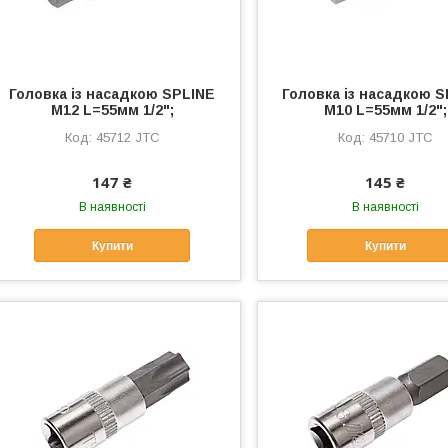
Головка із насадкою SPLINE
Головка із насадкою 
M12 L=55мм 1/2";
M10 L=55мм 1/2";
45712 JTC
45710 JTC
147 ₴
145 ₴
В наявності
В наявності
Купити
Купити