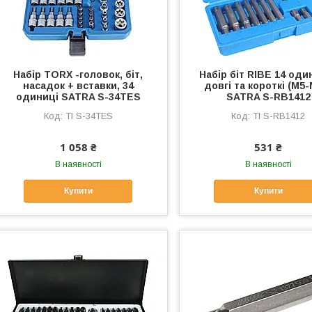
Набір TORX -головок, біт,
Набір біт RIBE 14 оди
насадок + вставки, 34
довгі та короткі (М5-
одиниці SATRA S-34TES
SATRA S-RB1412
TI S-34TES
TI S-RB1412
1 058 ₴
531 ₴
В наявності
В наявності
Купити
Купити