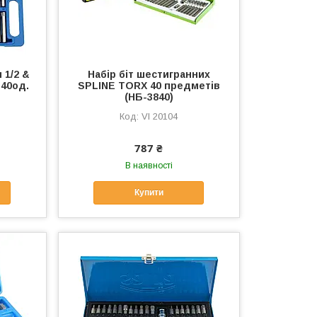
 1/2 &
Набір біт шестигранних
 40од.
SPLINE TORX 40 предметів
(НБ-3840)
VI 20104
787 ₴
В наявності
Купити