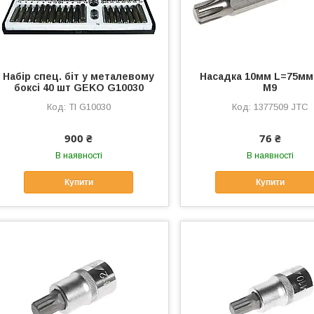
Набір спец. біт у металевому
Насадка 10мм L=75мм
боксі 40 шт GEKO G10030
М9
TI G10030
1377509 JTC
900 ₴
76 ₴
В наявності
В наявності
Купити
Купити