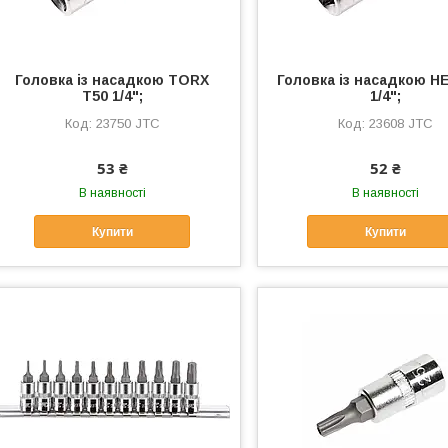
Головка із насадкою TORX
Головка із насадкою H
T50 1/4";
1/4";
23750 JTC
23608 JTC
53 ₴
52 ₴
В наявності
В наявності
Купити
Купити