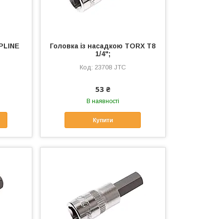
SPLINE
Головка із насадкою TORX T8
1/4";
23708 JTC
53 ₴
В наявності
Купити