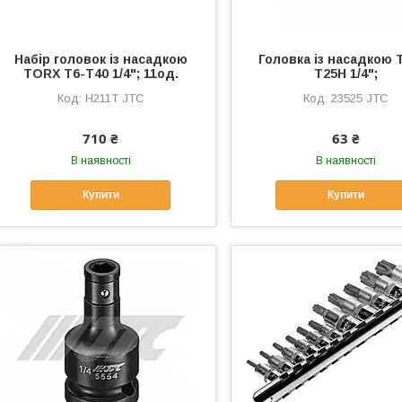
Набір головок із насадкою
Головка із насадкою
TORX T6-T40 1/4"; 11од.
T25H 1/4";
H211T JTC
23525 JTC
710 ₴
63 ₴
В наявності
В наявності
Купити
Купити