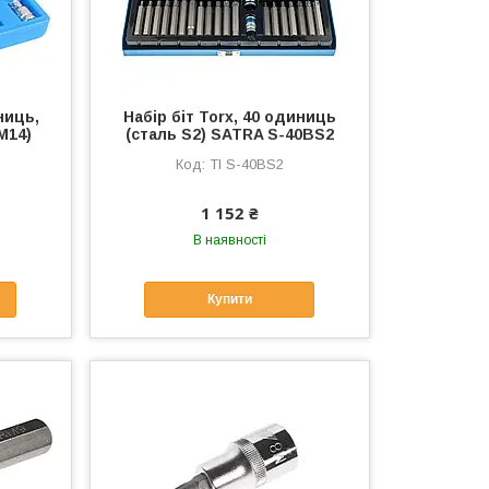
ниць,
Набір біт Torx, 40 одиниць
М14)
(сталь S2) SATRA S-40BS2
TI S-40BS2
1 152 ₴
В наявності
Купити