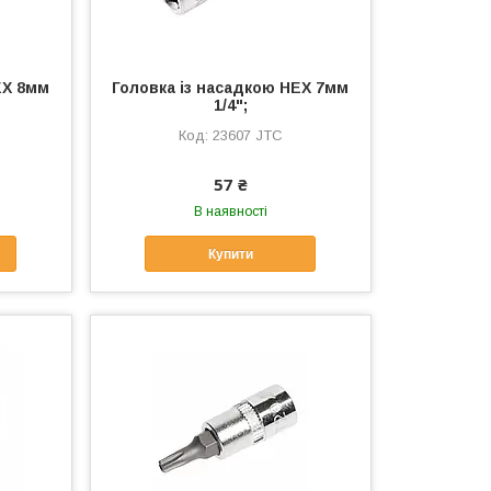
EX 8мм
Головка із насадкою HEX 7мм
1/4";
23607 JTC
57 ₴
В наявності
Купити