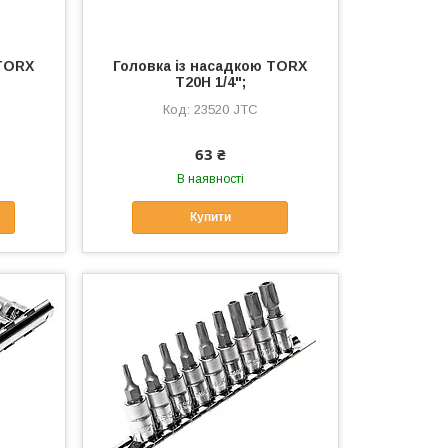
 TORX
Головка із насадкою TORX
T20H 1/4";
23520 JTC
63 ₴
В наявності
Купити