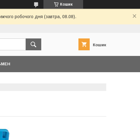
Кошик
ижчого робочого дня (завтра, 08.08).
Кошик
БМЕН